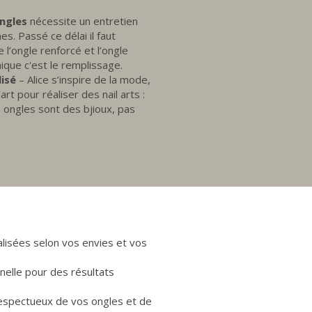
ongles
nécessite un entretien
s. Passé ce délai il faut
e l’ongle renforcé et l’ongle
nique c'est le remplissage.
lisé
– Alice s’inspire de la mode,
’art pour réaliser des nail arts :
s ongles sont des bjioux, pas
lisées selon vos envies et vos
elle pour des résultats
respectueux de vos ongles et de