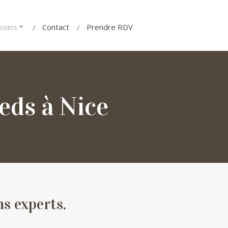
soins
Contact
Prendre RDV
eds à Nice
ns experts.