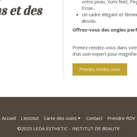
votre peau, Yumi feet, Peg
s et des
Essie...
Un cadre élégant et fémi
absolu.
Offrez-vous des ongles parfa
Prenez rendez-vous dans votre 
d’un soin expert pour magnifie
Prendre rendez-vous
Accueil
L'institut
Carte des soins
Contact
Prendre RDV
©2025 LEDA ESTHETIC - INSTITUT DE BEAUTE