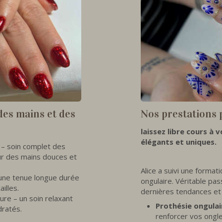
des mains et des
Nos prestations 
laissez libre cours à 
élégants et uniques.
 – soin complet des
ur des mains douces et
Alice a suivi une format
une tenue longue durée
ongulaire. Véritable pass
illes.
dernières tendances et 
re – un soin relaxant
Prothésie ongulai
dratés.
renforcer vos ongle