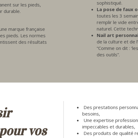
sophistiqué.
nent sur les pieds,
La pose de faux 
r durable.
toutes les 3 semaine
remplir le vide entr
naturel. Cette tech
 une marque française
Nail art personna
des pieds. Les normes
de la culture et de l
antissent des résultats
“Comme on dit : ‘le
des outils”.
Des prestations personna
ir
besoins,
Une expertise professionn
 pour vos
impeccables et durables,
Des produits de qualité 