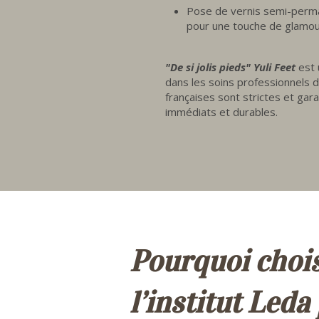
Pose de vernis semi-perma
pour une touche de glamou
"De si jolis pieds" Yuli Feet
est
dans les soins professionnels 
françaises sont strictes et gar
immédiats et durables.
Pourquoi chois
l’institut Leda